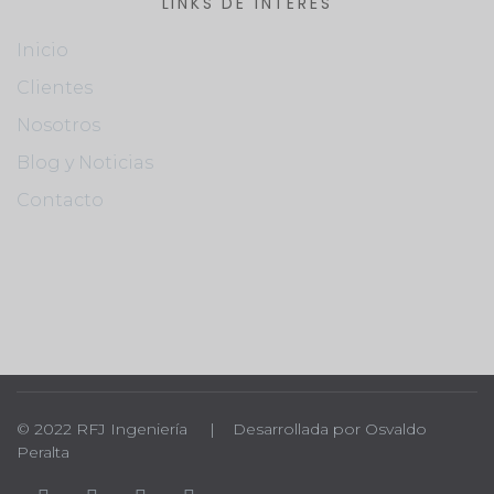
LINKS DE INTERÉS
Inicio
Clientes
Nosotros
Blog y Noticias
Contacto
© 2022 RFJ Ingeniería | Desarrollada por Osvaldo
Peralta