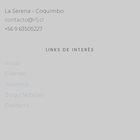
La Serena – Coquimbo
contacto@rfj.cl
+56 9 63505227
LINKS DE INTERÉS
Inicio
Clientes
Nosotros
Blog y Noticias
Contacto