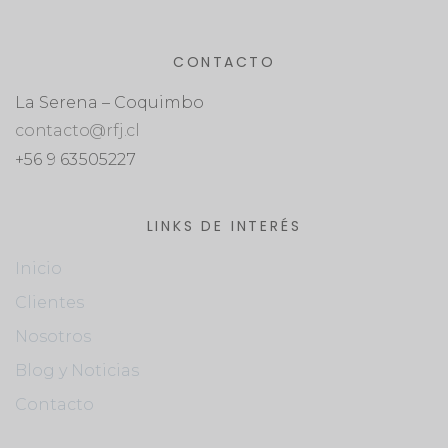
CONTACTO
La Serena – Coquimbo
contacto@rfj.cl
+56 9 63505227
LINKS DE INTERÉS
Inicio
Clientes
Nosotros
Blog y Noticias
Contacto