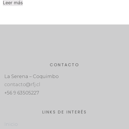
Leer más
CONTACTO
La Serena – Coquimbo
contacto@rfj.cl
+56 9 63505227
LINKS DE INTERÉS
Inicio