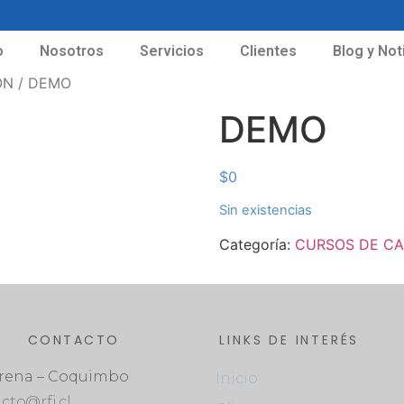
o
Nosotros
Servicios
Clientes
Blog y Not
ON
/ DEMO
DEMO
$
0
Sin existencias
Categoría:
CURSOS DE CA
CONTACTO
LINKS DE INTERÉS
erena – Coquimbo
Inicio
cto@rfj.cl