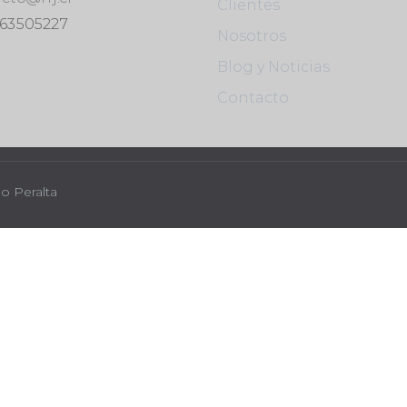
Clientes
 63505227
Nosotros
Blog y Noticias
Contacto
o Peralta