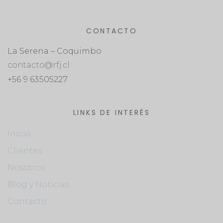
CONTACTO
La Serena – Coquimbo
contacto@rfj.cl
+56 9 63505227
LINKS DE INTERÉS
Inicio
Clientes
Nosotros
Blog y Noticias
Contacto