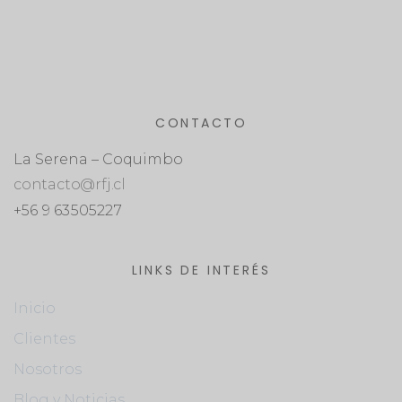
CONTACTO
La Serena – Coquimbo
contacto@rfj.cl
+56 9 63505227
LINKS DE INTERÉS
Inicio
Clientes
Nosotros
Blog y Noticias