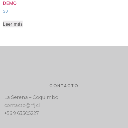
DEMO
$
0
Leer más
CONTACTO
La Serena – Coquimbo
contacto@rfj.cl
+56 9 63505227